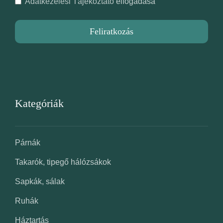
Adatkezelési Tájékoztató
elfogadása
Feliratkozás
Kategóriák
Párnák
Takarók, tipegő hálózsákok
Sapkák, sálak
Ruhák
Háztartás