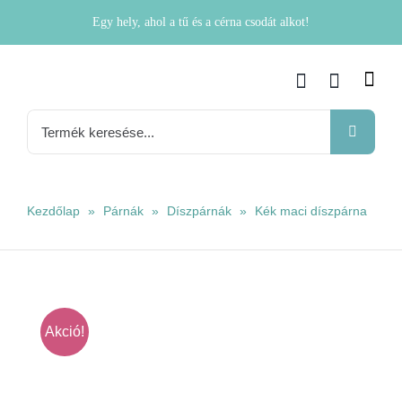
Kihagyás
Egy hely, ahol a tű és a cérna csodát alkot!
Keresés...
Kezdőlap
»
Párnák
»
Díszpárnák
»
Kék maci díszpárna
Akció!