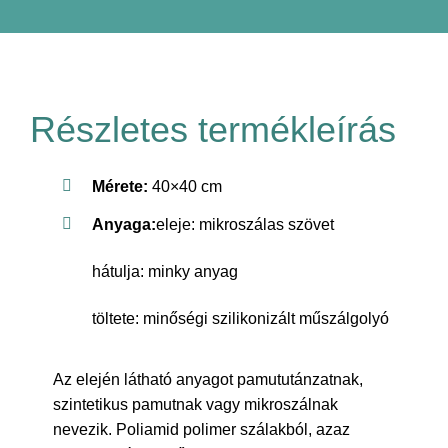
Részletes termékleírás
Mérete:
40×40 cm
A
nyaga:
eleje: mikroszálas szövet
hátulja: minky anyag
töltete: minőségi szilikonizált műszálgolyó
Az elején látható anyagot pamututánzatnak,
szintetikus pamutnak vagy mikroszálnak
nevezik. Poliamid polimer szálakból, azaz