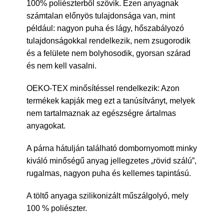
100% poliészterből szövik. Ezen anyagnak
számtalan előnyös tulajdonsága van, mint
például: nagyon puha és lágy, hőszabályozó
tulajdonságokkal rendelkezik, nem zsugorodik
és a felülete nem bolyhosodik, gyorsan szárad
és nem kell vasalni.
OEKO-TEX minősítéssel rendelkezik: Azon
termékek kapják meg ezt a tanúsítványt, melyek
nem tartalmaznak az egészségre ártalmas
anyagokat.
A párna hátulján található dombornyomott minky
kiváló minőségű anyag jellegzetes „rövid szálú”,
rugalmas, nagyon puha és kellemes tapintású.
A töltő anyaga szilikonizált műszálgolyó, mely
100 % poliészter.