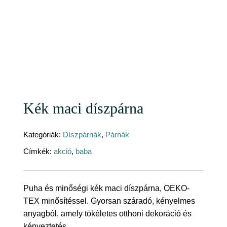
Kék maci díszpárna
Kategóriák:
Díszpárnák
,
Párnák
Címkék:
akció
,
baba
Puha és minőségi kék maci díszpárna, OEKO-
TEX minősítéssel. Gyorsan száradó, kényelmes
anyagból, amely tökéletes otthoni dekoráció és
kényeztetés.