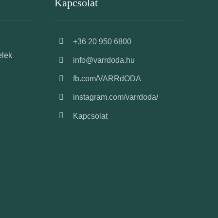
Kapcsolat
+36 20 950 6800
elek
info@varrdoda.hu
fb.com/VARRdODA
instagram.com/varrdoda/
Kapcsolat