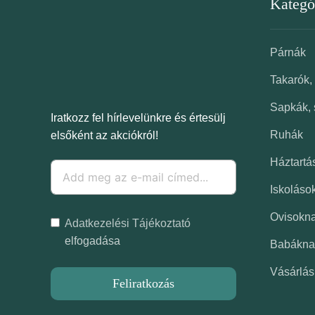
Kategó
Párnák
Takarók,
Sapkák, 
Iratkozz fel hírlevelünkre és értesülj
Ruhák
elsőként az akciókról!
Háztartá
Iskoláso
Ovisokn
Adatkezelési Tájékoztató
elfogadása
Babákna
Vásárlás
Feliratkozás