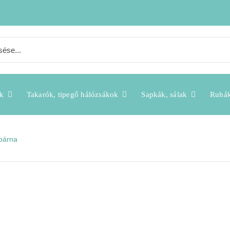
k
Takarók, tipegő hálózsákok
Sapkák, sálak
Ruhá
 párna