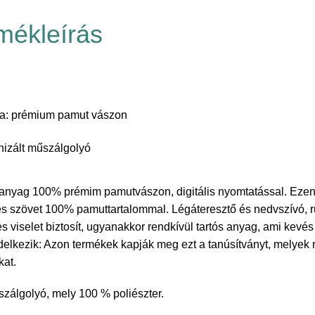
mékleírás
lja: prémium pamut vászon
onizált műszálgolyó
tó anyag 100% prémim pamutvászon, digitális nyomtatással. Eze
s szövet 100% pamuttartalommal. Légáteresztő és nedvszívó, 
viselet biztosít, ugyanakkor rendkívül tartós anyag, ami kevés 
lkezik: Azon termékek kapják meg ezt a tanúsítványt, melyek
kat.
űszálgolyó, mely 100 % poliészter.