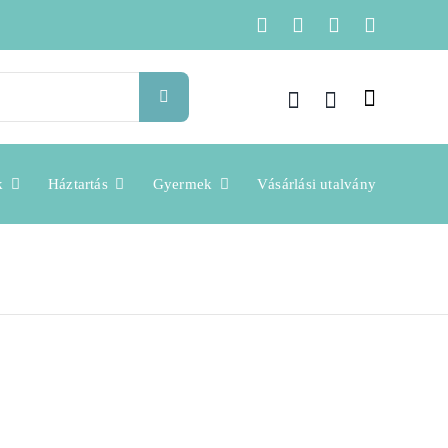
k
Háztartás
Gyermek
Vásárlási utalvány