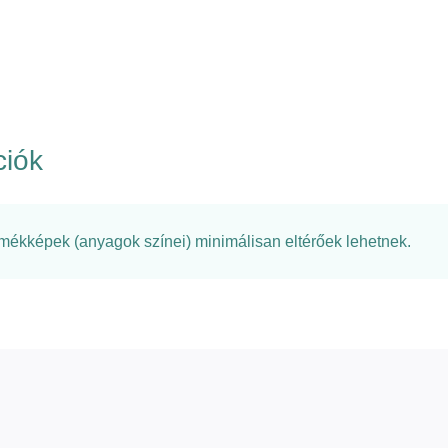
ciók
rmékképek (anyagok színei) minimálisan eltérőek lehetnek.