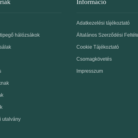
riák
Információ
Adatkezelési tájékoztató
 tipegő hálózsákok
Általános Szerződési Feltét
sálak
Cookie Tájékoztató
Csomagkövetés
s
Impresszum
knak
ak
k
i utalvány