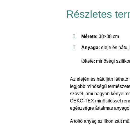
Részletes ter
Mérete:
38×38 cm
Anyaga:
eleje és hátu
töltete: minőségi szilik
Az elején és hátulján látha
legjobb minőségű természete
szövet, ami nagyon kényelmes 
OEKO-TEX minősítéssel rende
egészségre ártalmas anyago
A töltő anyag szilikonizált m