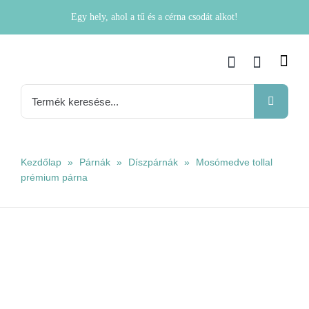
Kihagyás
Egy hely, ahol a tű és a cérna csodát alkot!
Keresés...
Kezdőlap
»
Párnák
»
Díszpárnák
»
Mosómedve tollal
prémium párna