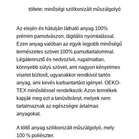
töltete: minőségi szilikonizált műszálgolyó
Az elején és hátulján látható anyag 100%
prémim pamutvászon, digitális nyomtatással.
Ezen anyag valóban az egyik legjobb minőségű
természetes szövet 100% pamuttartalommal.
Légáteresztő és nedvszívó, rugalmatlan,
könnyebb súlyú szövet, ami nagyon kényelmes
viselet biztosít, ugyanakkor rendkívül tartós
anyag, ami kevés karbantartást igényel. OEKO-
TEX minősítéssel rendelkezik: Azon termékek
kapják meg ezt a tanúsítványt, melyek nem
tartalmaznak az egészségre ártalmas
anyagokat.
A töltő anyag szilikonizált műszálgolyó, mely
100 % poliészter.