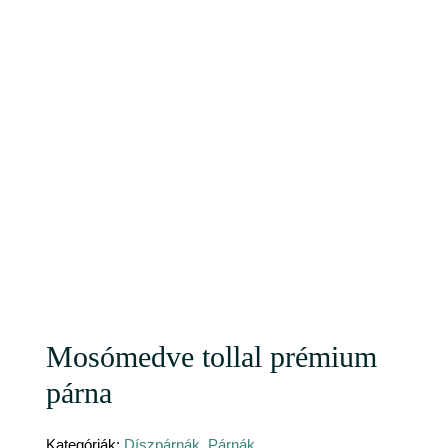
Mosómedve tollal prémium
párna
Kategóriák:
Díszpárnák
,
Párnák