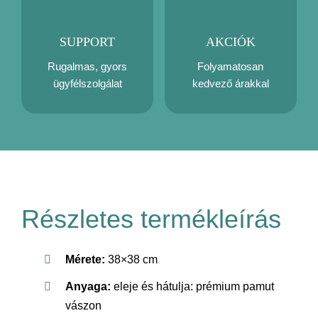
SUPPORT
AKCIÓK
Rugalmas, gyors
Folyamatosan
ügyfélszolgálat
kedvező árakkal
Részletes termékleírás
Mérete:
38×38 cm
Anyaga:
eleje és hátulja: prémium pamut
vászon