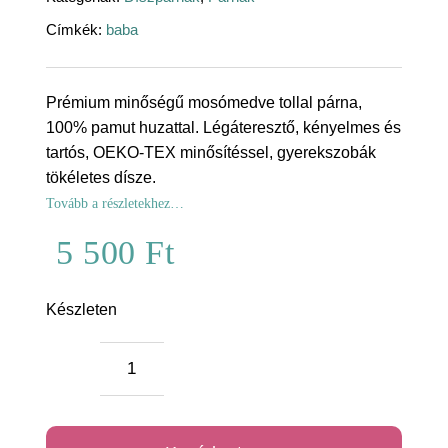
Címkék:
baba
Prémium minőségű mosómedve tollal párna,
100% pamut huzattal. Légáteresztő, kényelmes és
tartós, OEKO-TEX minősítéssel, gyerekszobák
tökéletes dísze.
Tovább a részletekhez…
5 500
Ft
Készleten
Mosómedve
tollal
prémium