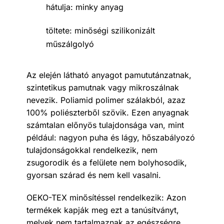
hátulja: minky anyag
töltete: minőségi szilikonizált
műszálgolyó
Az elején látható anyagot pamututánzatnak,
szintetikus pamutnak vagy mikroszálnak
nevezik. Poliamid polimer szálakból, azaz
100% poliészterből szövik. Ezen anyagnak
számtalan előnyös tulajdonsága van, mint
például: nagyon puha és lágy, hőszabályozó
tulajdonságokkal rendelkezik, nem
zsugorodik és a felülete nem bolyhosodik,
gyorsan szárad és nem kell vasalni.
OEKO-TEX minősítéssel rendelkezik: Azon
termékek kapják meg ezt a tanúsítványt,
melyek nem tartalmaznak az egészségre