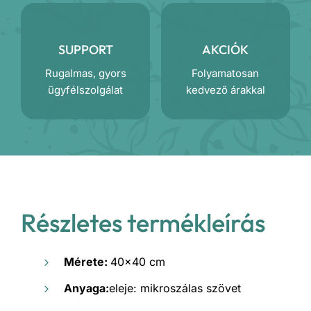
SUPPORT
AKCIÓK
Rugalmas, gyors
Folyamatosan
ügyfélszolgálat
kedvező árakkal
Részletes termékleírás
Mérete:
40×40 cm
A
nyaga:
eleje: mikroszálas szövet