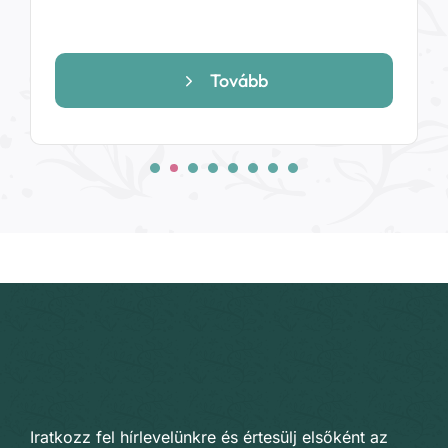
Tovább
Iratkozz fel hírlevelünkre és értesülj elsőként az