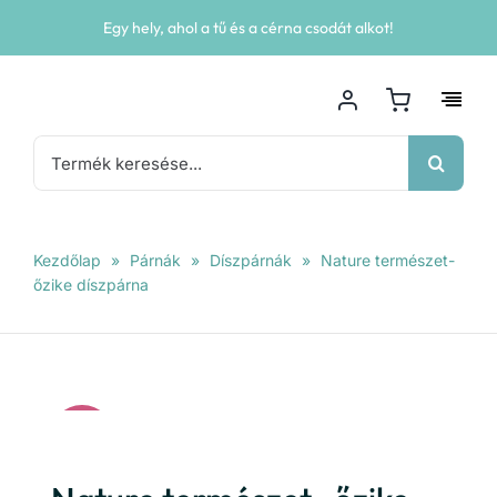
Kihagyás
Egy hely, ahol a tű és a cérna csodát alkot!
Keresés...
Kezdőlap
»
Párnák
»
Díszpárnák
»
Nature természet-
őzike díszpárna
Akció!