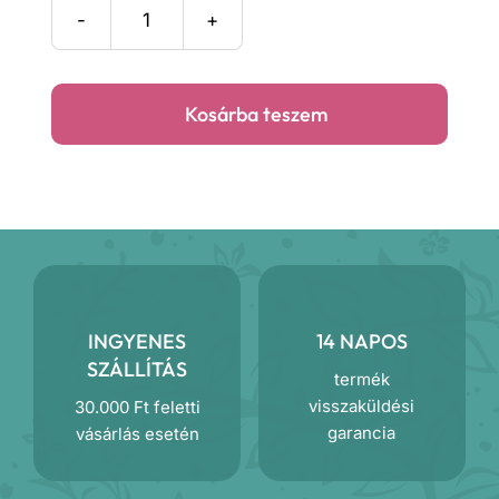
was:
is:
4
3
Nature
természet-
500 Ft.
700 Ft.
őzike
Kosárba teszem
díszpárna
mennyiség
INGYENES
14 NAPOS
SZÁLLÍTÁS
termék
visszaküldési
30.000 Ft feletti
garancia
vásárlás esetén