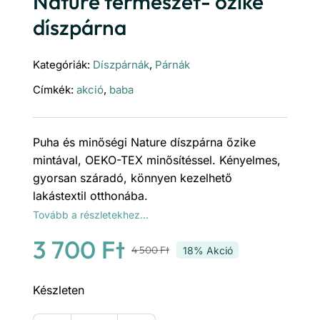
Nature természet- őzike
díszpárna
Kategóriák:
Díszpárnák
,
Párnák
Címkék:
akció
,
baba
Puha és minőségi Nature díszpárna őzike
mintával, OEKO-TEX minősítéssel. Kényelmes,
gyorsan száradó, könnyen kezelhető
lakástextil otthonába.
Tovább a részletekhez…
3 700
Ft
4 500
Ft
18% Akció
Original
Current
price
price
Készleten