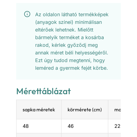
Az oldalon látható termékképek
(anyagok színei) minimálisan
eltérőek lehetnek. Mielőtt
bármelyik terméket a kosárba
rakod, kérlek győződj meg
annak méret béli helyességéről.
Ezt úgy tudod megtenni, hogy
leméred a gyermek fejét körbe.
Mérettáblázat
sapka méretek
körmérete (cm)
magassága
48
46
22,5