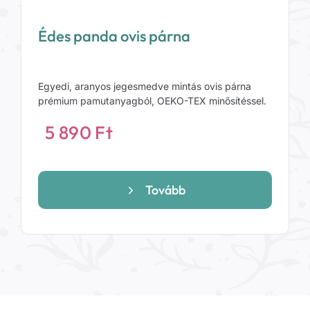
Édes panda ovis párna
Egyedi, aranyos jegesmedve mintás ovis párna
prémium pamutanyagból, OEKO-TEX minősítéssel.
5 890
Ft
Tovább