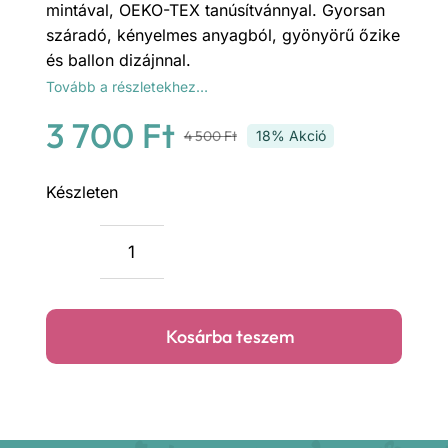
mintával, OEKO-TEX tanúsítvánnyal. Gyorsan
száradó, kényelmes anyagból, gyönyörű őzike
és ballon dizájnnal.
Tovább a részletekhez…
3 700
Ft
4 500
Ft
18% Akció
Original
Current
price
price
Készleten
was:
is:
4
3
Nature
természet-
500 Ft.
700 Ft.
őzike
Kosárba teszem
és
a
ballon
díszpárna