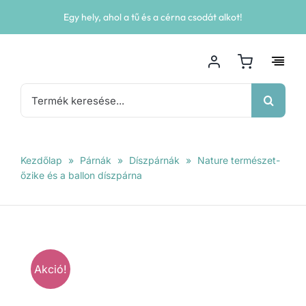
Kihagyás
Egy hely, ahol a tű és a cérna csodát alkot!
Keresés...
Kezdőlap
»
Párnák
»
Díszpárnák
»
Nature természet-
őzike és a ballon díszpárna
Akció!