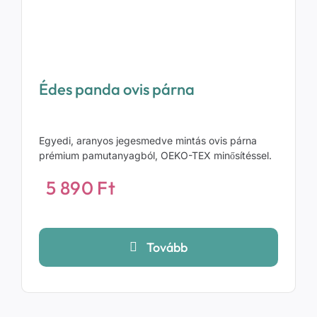
Édes panda ovis párna
Egyedi, aranyos jegesmedve mintás ovis párna
prémium pamutanyagból, OEKO-TEX minősítéssel.
5 890
Ft
Tovább