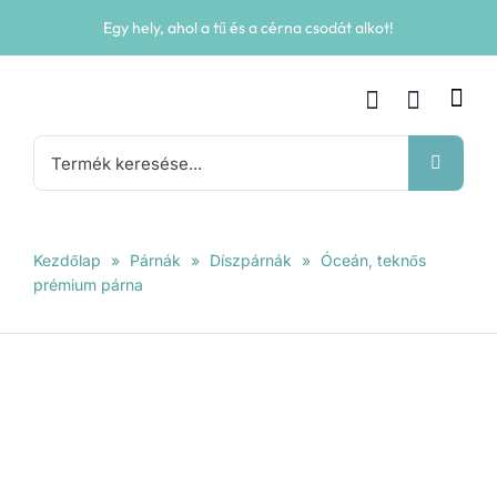
Kihagyás
Egy hely, ahol a tű és a cérna csodát alkot!
Keresés...
Kezdőlap
»
Párnák
»
Díszpárnák
»
Óceán, teknős
prémium párna