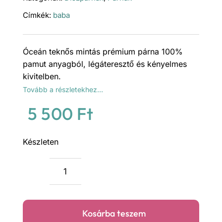
Címkék:
baba
Óceán teknős mintás prémium párna 100%
pamut anyagból, légáteresztő és kényelmes
kivitelben.
Tovább a részletekhez…
5 500
Ft
Készleten
Óceán,
teknős
prémium
Kosárba teszem
párna