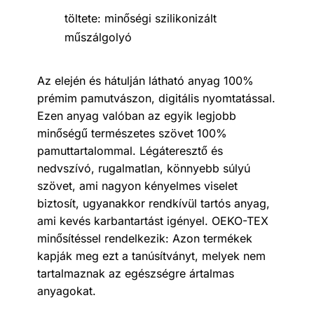
töltete: minőségi szilikonizált
műszálgolyó
Az elején és hátulján látható anyag 100%
prémim pamutvászon, digitális nyomtatással.
Ezen anyag valóban az egyik legjobb
minőségű természetes szövet 100%
pamuttartalommal. Légáteresztő és
nedvszívó, rugalmatlan, könnyebb súlyú
szövet, ami nagyon kényelmes viselet
biztosít, ugyanakkor rendkívül tartós anyag,
ami kevés karbantartást igényel. OEKO-TEX
minősítéssel rendelkezik: Azon termékek
kapják meg ezt a tanúsítványt, melyek nem
tartalmaznak az egészségre ártalmas
anyagokat.