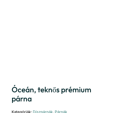
Óceán, teknős prémium
párna
Kategóriák:
Díszpárnák
,
Párnák