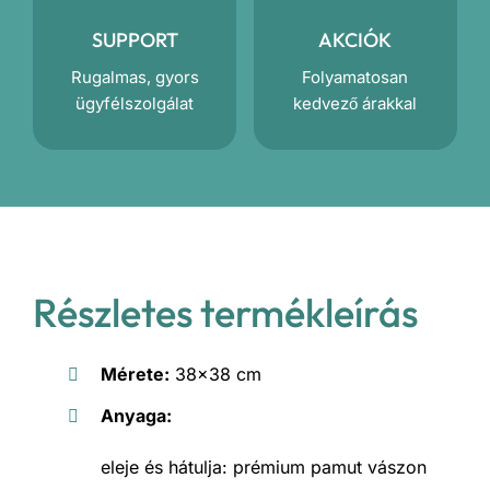
SUPPORT
AKCIÓK
Rugalmas, gyors
Folyamatosan
ügyfélszolgálat
kedvező árakkal
Részletes termékleírás
Mérete:
38×38 cm
Anyaga:
eleje és hátulja: prémium pamut vászon