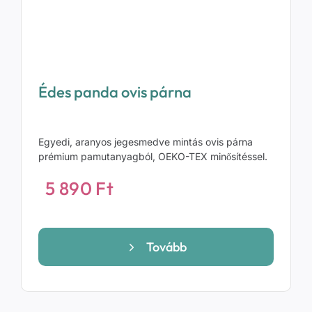
Édes panda ovis párna
Egyedi, aranyos jegesmedve mintás ovis párna
prémium pamutanyagból, OEKO-TEX minősítéssel.
5 890
Ft
Tovább