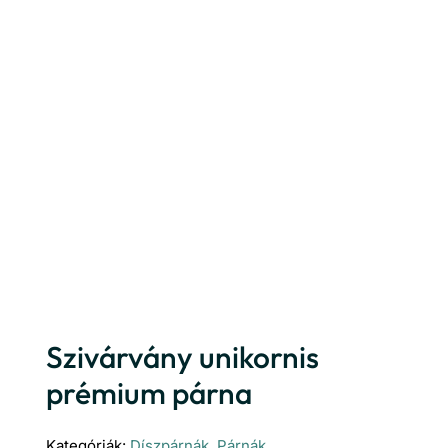
Szivárvány unikornis
prémium párna
Kategóriák:
Díszpárnák
,
Párnák