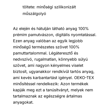
töltete: minőségi szilikonizált
műszálgolyó
Az elején és hátulján látható anyag 100%
prémim pamutvászon, digitális nyomtatással.
Ezen anyag valóban az egyik legjobb
minőségű természetes szövet 100%
pamuttartalommal. Légáteresztő és
nedvszívó, rugalmatlan, könnyebb súlyú
szövet, ami nagyon kényelmes viselet
biztosít, ugyanakkor rendkívül tartós anyag,
ami kevés karbantartást igényel. OEKO-TEX
minősítéssel rendelkezik: Azon termékek
kapják meg ezt a tanúsítványt, melyek nem
tartalmaznak az egészségre ártalmas
anyagokat.