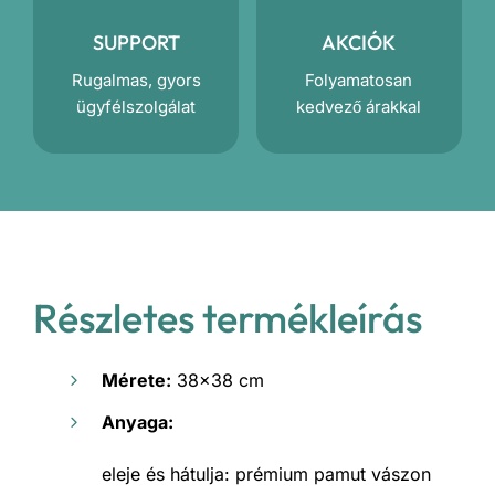
SUPPORT
AKCIÓK
Rugalmas, gyors
Folyamatosan
ügyfélszolgálat
kedvező árakkal
Részletes termékleírás
Mérete:
38×38 cm
Anyaga:
eleje és hátulja: prémium pamut vászon