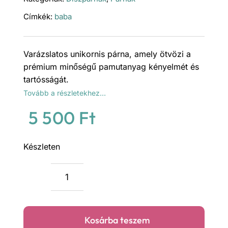
Címkék:
baba
Varázslatos unikornis párna, amely ötvözi a
prémium minőségű pamutanyag kényelmét és
tartósságát.
Tovább a részletekhez…
5 500
Ft
Készleten
Szivárvány
unikornis
prémium
Kosárba teszem
párna