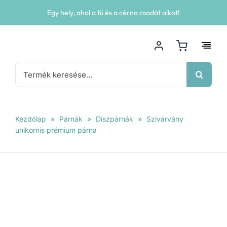
Kihagyás
Egy hely, ahol a tű és a cérna csodát alkot!
Keresés...
Kezdőlap
»
Párnák
»
Díszpárnák
»
Szivárvány
unikornis prémium párna