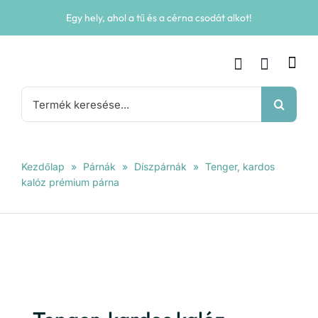
Kihagyás
Egy hely, ahol a tű és a cérna csodát alkot!
Keresés...
Kezdőlap
»
Párnák
»
Díszpárnák
»
Tenger, kardos
kalóz prémium párna