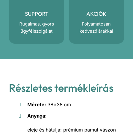
SUPPORT
AKCIÓK
Rugalmas, gyors
Folyamatosan
ügyfélszolgálat
kedvező árakkal
Részletes termékleírás
Mérete:
38×38 cm
Anyaga:
eleje és hátulja: prémium pamut vászon