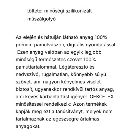
töltete: minőségi szilikonizált
műszálgolyó
Az elején és hátulján látható anyag 100%
prémim pamutvászon, digitális nyomtatással.
Ezen anyag valóban az egyik legjobb
minőségű természetes szövet 100%
pamuttartalommal. Légáteresztő és
nedvszívó, rugalmatlan, könnyebb súlyú
szövet, ami nagyon kényelmes viselet
biztosít, ugyanakkor rendkívül tartós anyag,
ami kevés karbantartást igényel. OEKO-TEX
minősítéssel rendelkezik: Azon termékek
kapják meg ezt a tanúsítványt, melyek nem
tartalmaznak az egészségre ártalmas
anyagokat.