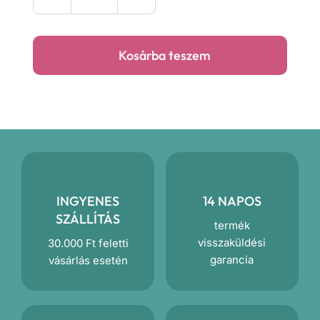
Tenger,
kardos
kalóz
Kosárba teszem
prémium
párna
mennyiség
INGYENES
14 NAPOS
SZÁLLÍTÁS
termék
visszaküldési
30.000 Ft feletti
garancia
vásárlás esetén