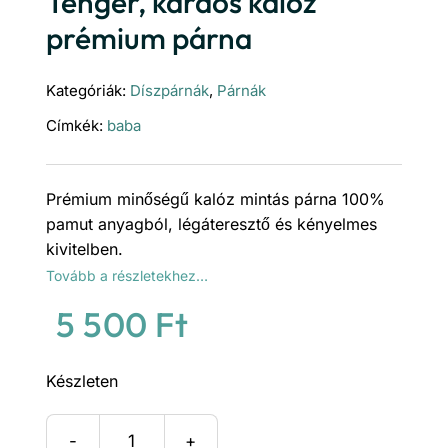
Tenger, kardos kalóz
prémium párna
Kategóriák:
Díszpárnák
,
Párnák
Címkék:
baba
Prémium minőségű kalóz mintás párna 100%
pamut anyagból, légáteresztő és kényelmes
kivitelben.
Tovább a részletekhez…
5 500
Ft
Készleten