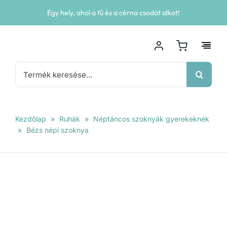
Kihagyás
Egy hely, ahol a tű és a cérna csodát alkot!
Keresés...
Kezdőlap
»
Ruhák
»
Néptáncos szoknyák gyerekeknek
»
Bézs népi szoknya