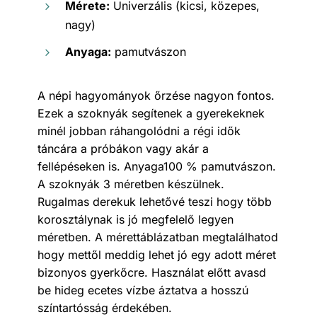
Mérete:
Univerzális (kicsi, közepes,
nagy)
Anyaga:
pamutvászon
A népi hagyományok őrzése nagyon fontos.
Ezek a szoknyák segítenek a gyerekeknek
minél jobban ráhangolódni a régi idők
táncára a próbákon vagy akár a
fellépéseken is. Anyaga100 % pamutvászon.
A szoknyák 3 méretben készülnek.
Rugalmas derekuk lehetővé teszi hogy több
korosztálynak is jó megfelelő legyen
méretben. A mérettáblázatban megtalálhatod
hogy mettől meddig lehet jó egy adott méret
bizonyos gyerkőcre. Használat előtt avasd
be hideg ecetes vízbe áztatva a hosszú
színtartósság érdekében.