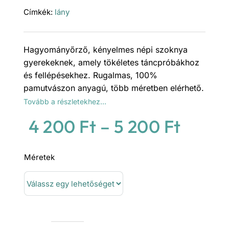
Címkék:
lány
Hagyományőrző, kényelmes népi szoknya
gyerekeknek, amely tökéletes táncpróbákhoz
és fellépésekhez. Rugalmas, 100%
pamutvászon anyagú, több méretben elérhető.
Tovább a részletekhez…
Ártar
4 200
Ft
–
5 200
Ft
4
Méretek
200 F
-
5
200 F