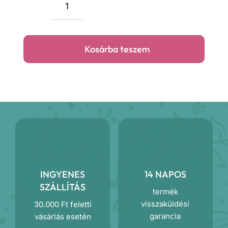
Bézs
népi
szoknya
Kosárba teszem
mennyiség
INGYENES
14 NAPOS
SZÁLLÍTÁS
termék
visszaküldési
30.000 Ft feletti
garancia
vásárlás esetén