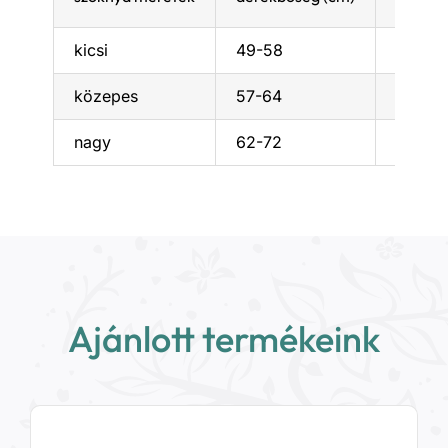
kicsi
49-58
31
közepes
57-64
40,5
nagy
62-72
45,5
Ajánlott termékeink