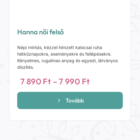
Hanna női felső
Népi mintás, kézzel hímzett kalocsai ruha
hétköznapokra, eseményekre és fellépésekre.
Kényelmes, rugalmas anyag és egyedi, látványos
díszítés.
Ártartomány
7 890
Ft
–
7 990
Ft
7
890 Ft
Tovább
-
7
990 Ft