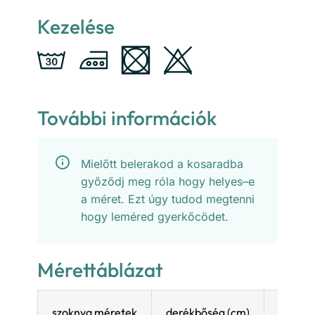
Kezelése
További információk
Mielőtt belerakod a kosaradba
győződj meg róla hogy helyes–e
a méret. Ezt úgy tudod megtenni
hogy leméred gyerkőcödet.
Mérettáblázat
szoknya méretek
derékbőség (cm)
hossz 