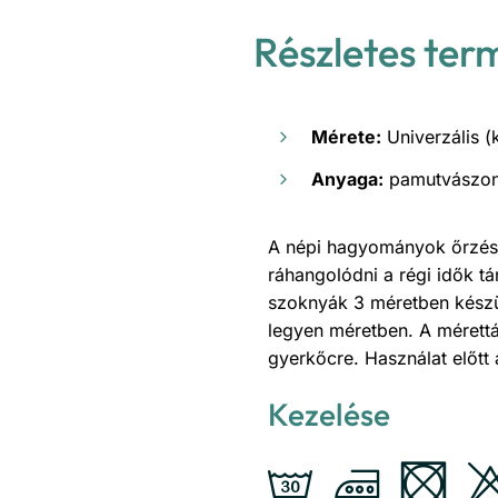
Részletes ter
Mérete:
Univerzális (
Anyaga:
pamutvászo
A népi hagyományok őrzése
ráhangolódni a régi idők 
szoknyák 3 méretben készü
legyen méretben. A mérett
gyerkőcre. Használat előtt
Kezelése