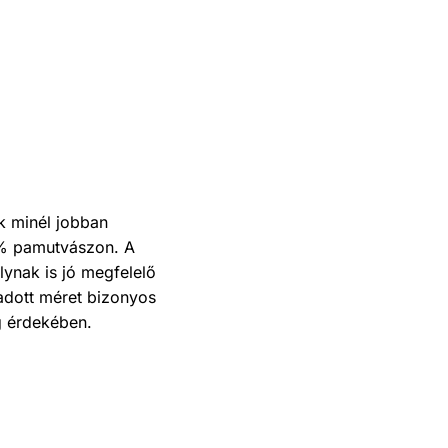
k minél jobban
 % pamutvászon. A
ynak is jó megfelelő
adott méret bizonyos
g érdekében.