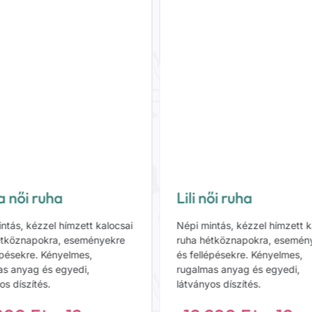
a női ruha
Lili női ruha
ntás, kézzel hímzett kalocsai
Népi mintás, kézzel hímzett k
étköznapokra, eseményekre
ruha hétköznapokra, esemén
épésekre. Kényelmes,
és fellépésekre. Kényelmes,
as anyag és egyedi,
rugalmas anyag és egyedi,
os díszítés.
látványos díszítés.