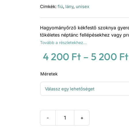
Címkék:
fiú
,
lány
,
unisex
Hagyományőrző kékfestő szoknya gyere
tökéletes néptánc fellépésekhez vagy p
Tovább a részletekhez…
4 200
Ft
–
5 200
Ft
Méretek
Kékfestő
szoknya