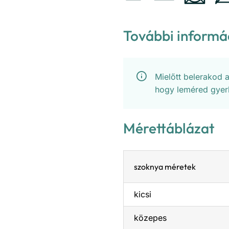
További informá
Mielőtt belerakod 
hogy leméred gyer
Mérettáblázat
szoknya méretek
kicsi
közepes