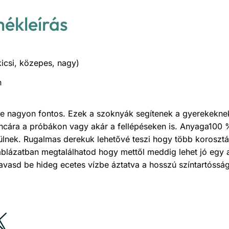
mékleírás
kicsi, közepes, nagy)
n
 nagyon fontos. Ezek a szoknyák segítenek a gyerekekne
táncára a próbákon vagy akár a fellépéseken is. Anyaga100
lnek. Rugalmas derekuk lehetővé teszi hogy több korosztál
áblázatban megtalálhatod hogy mettől meddig lehet jó egy 
 avasd be hideg ecetes vízbe áztatva a hosszú színtartóssá