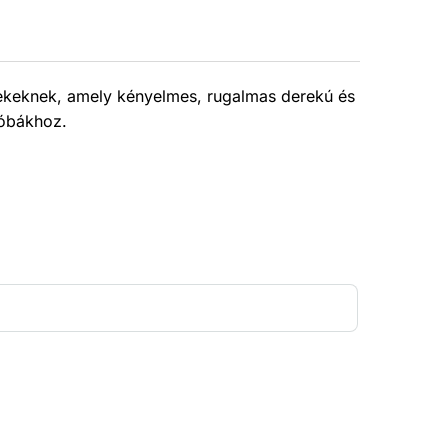
keknek, amely kényelmes, rugalmas derekú és
róbákhoz.
Ártartomány:
4
200 Ft
-
5
200 Ft