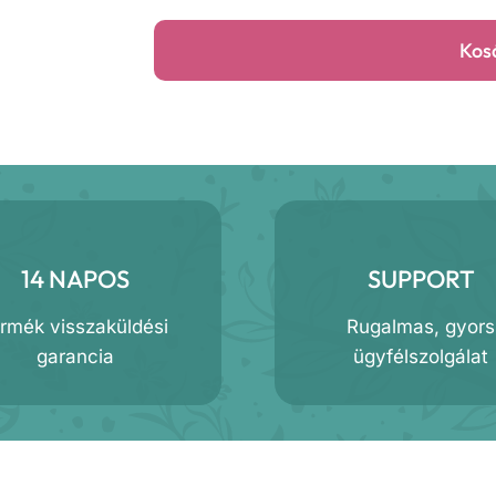
mennyiség
Kos
14 NAPOS
SUPPORT
ermék visszaküldési
Rugalmas, gyors
garancia
ügyfélszolgálat