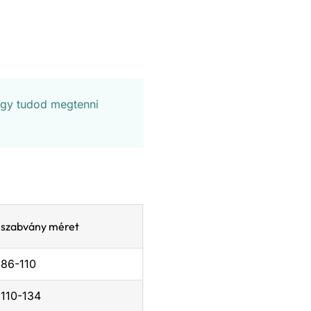
úgy tudod megtenni
szabvány méret
86-110
110-134