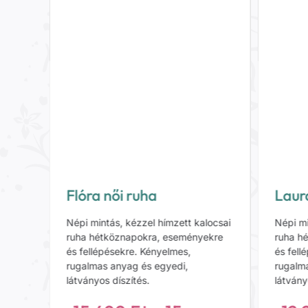
Flóra női ruha
Laur
Népi mintás, kézzel hímzett kalocsai
Népi mi
locsai
ruha hétköznapokra, eseményekre
ruha h
ekre
és fellépésekre. Kényelmes,
és fell
rugalmas anyag és egyedi,
rugalm
látványos díszítés.
látvány