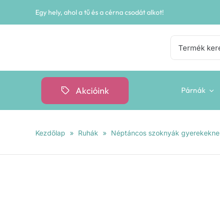
Kihagyás
Egy hely, ahol a tű és a cérna csodát alkot!
Keresés...
Akcióink
Párnák
Kezdőlap
»
Ruhák
»
Néptáncos szoknyák gyerekekne