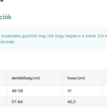
ciók
a kosaradba győződj meg róla hogy helyes–e a méret. Ezt 
kőcödet.
derékbőség (cm)
hossz (cm)
49-58
31
57-64
40,5