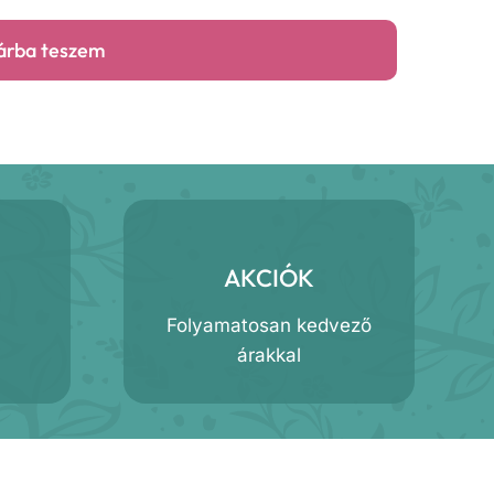
árba teszem
AKCIÓK
Folyamatosan kedvező
árakkal