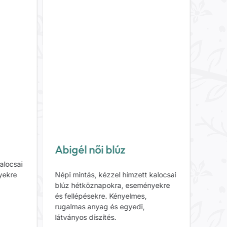
Abigél női blúz
Adél
alocsai
Népi mintás, kézzel hímzett kalocsai
Népi 
yekre
blúz hétköznapokra, eseményekre
blúz 
és fellépésekre. Kényelmes,
és fe
rugalmas anyag és egyedi,
rugal
látványos díszítés.
látvá