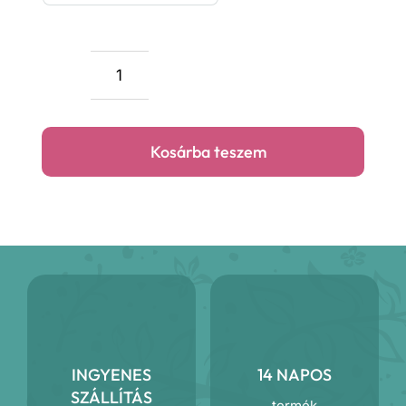
5
200 F
Indás
zöldfestő
szoknya
Kosárba teszem
mennyiség
INGYENES
14 NAPOS
SZÁLLÍTÁS
termék