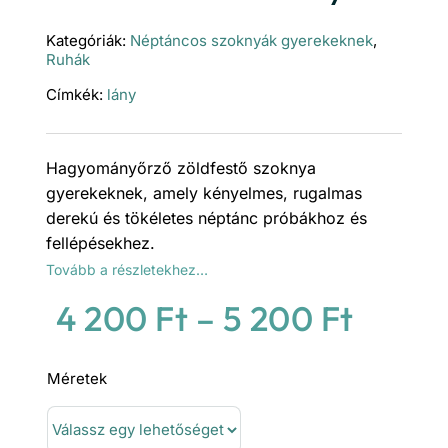
Kategóriák:
Néptáncos szoknyák gyerekeknek
,
Ruhák
Címkék:
lány
Hagyományőrző zöldfestő szoknya
gyerekeknek, amely kényelmes, rugalmas
derekú és tökéletes néptánc próbákhoz és
fellépésekhez.
Tovább a részletekhez…
Ártar
4 200
Ft
–
5 200
Ft
4
Méretek
200 F
-