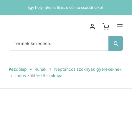
Kihagyás
Egy hely, ahol a tű és a cérna csodát alkot!
Keresés...
Kezdőlap
»
Ruhák
»
Néptáncos szoknyák gyerekeknek
»
Indás zöldfestő szoknya