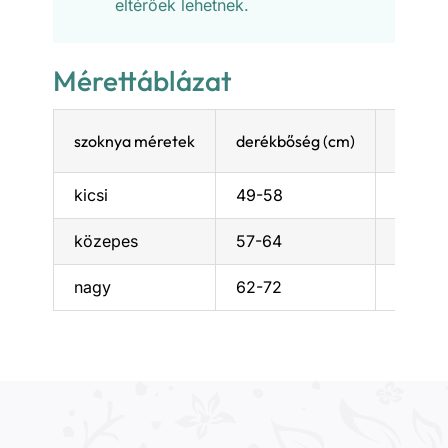
eltérőek lehetnek.
Mérettáblázat
szoknya méretek
derékbőség (cm)
hossz 
kicsi
49-58
31
közepes
57-64
40,5
nagy
62-72
45,5