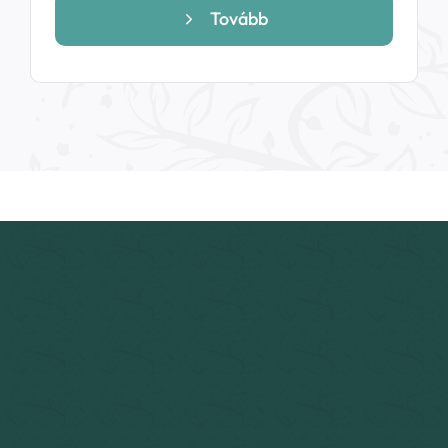
890 Ft
Tovább
-
7
990 Ft