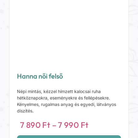
Hanna női felső
Népi mintás, kézzel hímzett kalocsai ruha
hétköznapokra, eseményekre és fellépésekre.
Kényelmes, rugalmas anyag és egyedi, látványos
díszítés.
Ártartomány
7 890
Ft
–
7 990
Ft
7