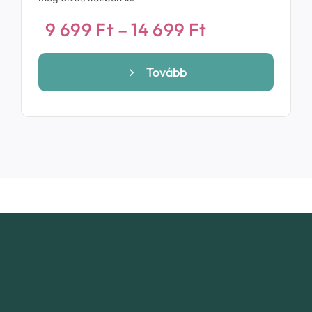
Ártartomány
9 699
Ft
–
14 699
Ft
9
699 Ft
Tovább
-
14
699 Ft