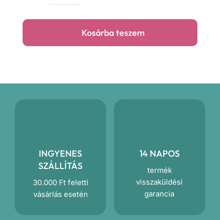
zebra
prémium
Kosárba teszem
takaró
mennyiség
INGYENES
14 NAPOS
SZÁLLÍTÁS
termék
visszaküldési
30.000 Ft feletti
garancia
vásárlás esetén