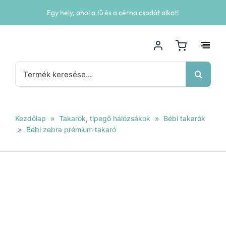
Kihagyás
Egy hely, ahol a tű és a cérna csodát alkot!
Keresés...
Kezdőlap
»
Takarók, tipegő hálózsákok
»
Bébi takarók
»
Bébi zebra prémium takaró