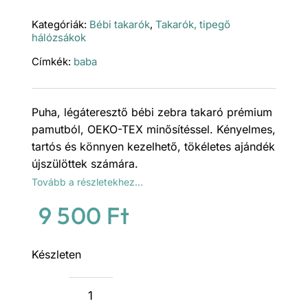
Kategóriák:
Bébi takarók
,
Takarók, tipegő
hálózsákok
Címkék:
baba
Puha, légáteresztő bébi zebra takaró prémium
pamutból, OEKO-TEX minősítéssel. Kényelmes,
tartós és könnyen kezelhető, tökéletes ajándék
újszülöttek számára.
Tovább a részletekhez…
9 500
Ft
Készleten
Bébi