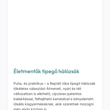
Életmentők tipegő hálózsák
Puha, és praktikus – a Repülő róka tipegő hálózsák
tökéletes választás! Átmeneti, nyári és téli
változatban is elérhető, cipzáras-patentos
kialakítással, felhajtható kamáslival a kényelemért.
Ideális kisgyermekeknek, akik szeretnek mozogni
még alvás közben is.