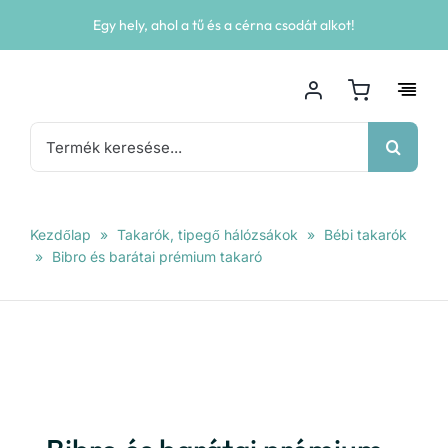
Kihagyás
Egy hely, ahol a tű és a cérna csodát alkot!
Keresés...
Kezdőlap
»
Takarók, tipegő hálózsákok
»
Bébi takarók
»
Bibro és barátai prémium takaró