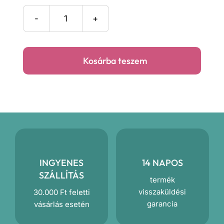
Bibro
és
barátai
Kosárba teszem
prémium
takaró
mennyiség
INGYENES
14 NAPOS
SZÁLLÍTÁS
termék
visszaküldési
30.000 Ft feletti
garancia
vásárlás esetén