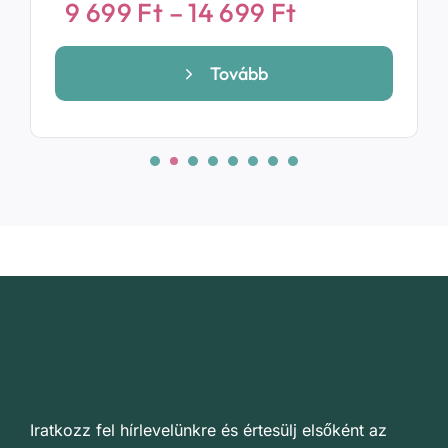
mány:
Ártartomány
9 699
Ft
–
14 699
Ft
9
699 Ft
Tovább
-
14
699 Ft
Iratkozz fel hírlevelünkre és értesülj elsőként az