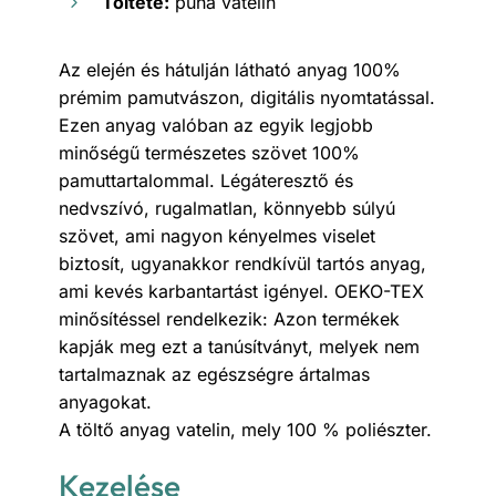
Töltete:
puha vatelin
Az elején és hátulján látható anyag 100%
prémim pamutvászon, digitális nyomtatással.
Ezen anyag valóban az egyik legjobb
minőségű természetes szövet 100%
pamuttartalommal. Légáteresztő és
nedvszívó, rugalmatlan, könnyebb súlyú
szövet, ami nagyon kényelmes viselet
biztosít, ugyanakkor rendkívül tartós anyag,
ami kevés karbantartást igényel. OEKO-TEX
minősítéssel rendelkezik: Azon termékek
kapják meg ezt a tanúsítványt, melyek nem
tartalmaznak az egészségre ártalmas
anyagokat.
A töltő anyag vatelin, mely 100 % poliészter.
Kezelése