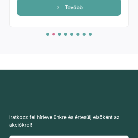
699 Ft
Tovább
-
14
699 Ft
Iratkozz fel hírlevelünkre és értesülj elsőként az
akciókról!