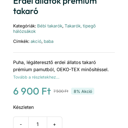
Erdei állatok prémium
takaró
Kategóriák:
Bébi takarók
,
Takarók, tipegő
hálózsákok
Címkék:
akció
,
baba
Puha, légáteresztő erdei állatos takaró
prémium pamutból, OEKO-TEX minősítéssel.
Tovább a részletekhez…
6 900
Ft
7 500
Ft
8% Akció
Original
Current
price
price
Készleten
was:
is:
Erdei