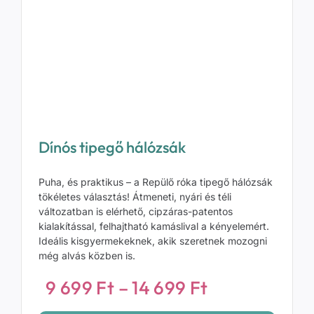
Dínós tipegő hálózsák
Puha, és praktikus – a Repülő róka tipegő hálózsák
tökéletes választás! Átmeneti, nyári és téli
változatban is elérhető, cipzáras-patentos
kialakítással, felhajtható kamáslival a kényelemért.
Ideális kisgyermekeknek, akik szeretnek mozogni
még alvás közben is.
mány:
Ártartomány
9 699
Ft
–
14 699
Ft
9