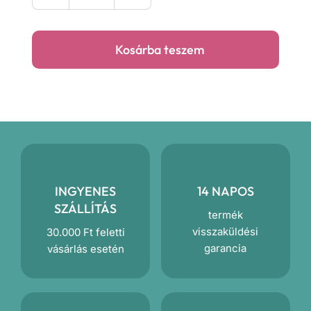
7
6
állatok
500 Ft.
900 Ft.
prémium
Kosárba teszem
takaró
mennyiség
INGYENES
14 NAPOS
SZÁLLÍTÁS
termék
visszaküldési
30.000 Ft feletti
garancia
vásárlás esetén