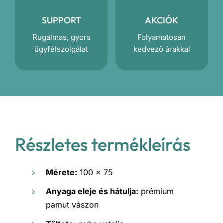
SUPPORT
AKCIÓK
Rugalmas, gyors
Folyamatosan
ügyfélszolgálat
kedvező árakkal
Részletes termékleírás
Mérete:
100 x 75
Anyaga eleje és hátulja:
prémium
pamut vászon