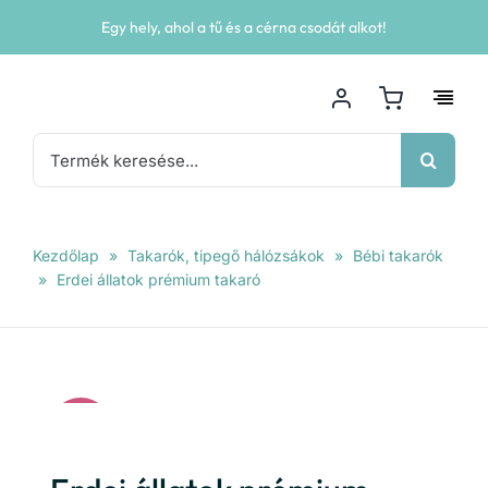
Kihagyás
Egy hely, ahol a tű és a cérna csodát alkot!
Keresés...
Kezdőlap
»
Takarók, tipegő hálózsákok
»
Bébi takarók
»
Erdei állatok prémium takaró
Akció!