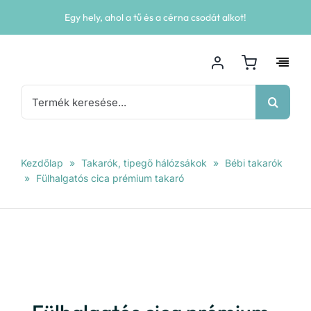
Kihagyás
Egy hely, ahol a tű és a cérna csodát alkot!
Keresés...
Kezdőlap
»
Takarók, tipegő hálózsákok
»
Bébi takarók
»
Fülhalgatós cica prémium takaró