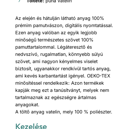
Töltete:
puha vatelin
Az elején és hátulján látható anyag 100%
prémim pamutvászon, digitális nyomtatással.
Ezen anyag valóban az egyik legjobb
minőségű természetes szövet 100%
pamuttartalommal. Légáteresztő és
nedvszívó, rugalmatlan, könnyebb súlyú
szövet, ami nagyon kényelmes viselet
biztosít, ugyanakkor rendkívül tartós anyag,
ami kevés karbantartást igényel. OEKO-TEX
minősítéssel rendelkezik: Azon termékek
kapják meg ezt a tanúsítványt, melyek nem
tartalmaznak az egészségre ártalmas
anyagokat.
A töltő anyag vatelin, mely 100 % poliészter.
Kezelése