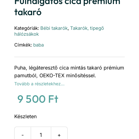
Fülhalgatós cica prémium
takaró
Kategóriák:
Bébi takarók
,
Takarók, tipegő
hálózsákok
Címkék:
baba
Puha, légáteresztő cica mintás takaró prémium
pamutból, OEKO-TEX minősítéssel.
Tovább a részletekhez…
9 500
Ft
Készleten
Fülhalgatós