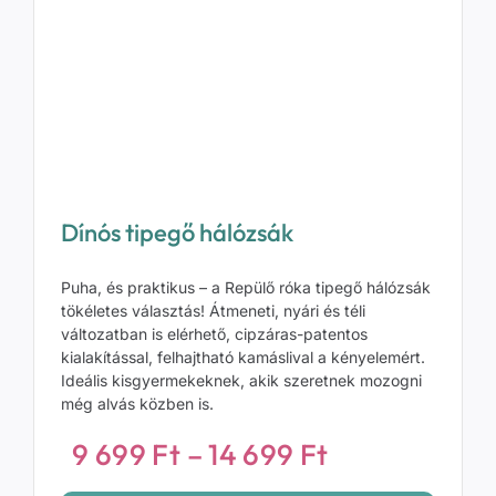
Dínós tipegő hálózsák
Puha, és praktikus – a Repülő róka tipegő hálózsák
tökéletes választás! Átmeneti, nyári és téli
változatban is elérhető, cipzáras-patentos
kialakítással, felhajtható kamáslival a kényelemért.
Ideális kisgyermekeknek, akik szeretnek mozogni
még alvás közben is.
mány:
Ártartomány
9 699
Ft
–
14 699
Ft
9