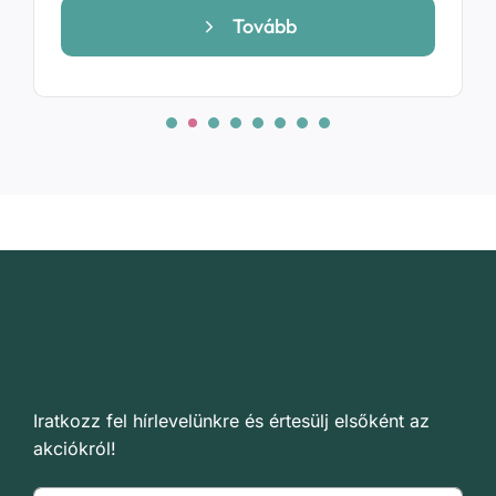
699 Ft
Tovább
-
14
699 Ft
Iratkozz fel hírlevelünkre és értesülj elsőként az
akciókról!