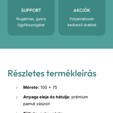
SUPPORT
AKCIÓK
Rugalmas, gyors
Folyamatosan
ügyfélszolgálat
kedvező árakkal
Részletes termékleírás
Mérete:
100 x 75
Anyaga eleje és hátulja:
prémium
pamut vászon