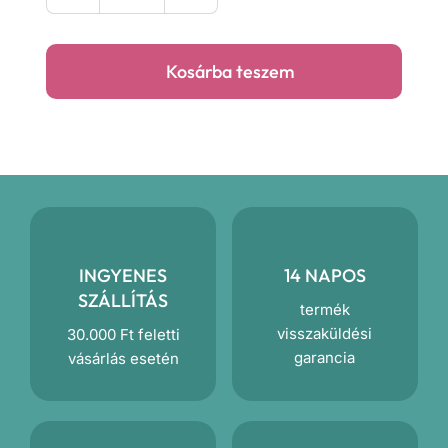
cica
prémium
Kosárba teszem
takaró
mennyiség
INGYENES
14 NAPOS
SZÁLLÍTÁS
termék
visszaküldési
30.000 Ft feletti
garancia
vásárlás esetén