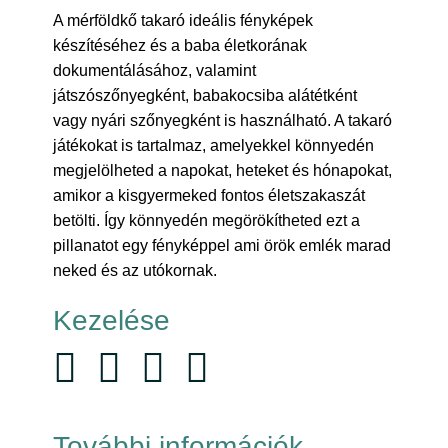
A mérföldkő takaró ideális fényképek
készítéséhez és a baba életkorának
dokumentálásához, valamint
játszószőnyegként, babakocsiba alátétként
vagy nyári szőnyegként is használható. A takaró
játékokat is tartalmaz, amelyekkel könnyedén
megjelölheted a napokat, heteket és hónapokat,
amikor a kisgyermeked fontos életszakaszát
betölti. Így könnyedén megörökítheted ezt a
pillanatot egy fényképpel ami örök emlék marad
neked és az utókornak.
Kezelése
További információk