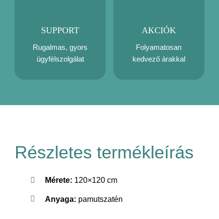
SUPPORT
AKCIÓK
Rugalmas, gyors
Folyamatosan
ügyfélszolgálat
kedvező árakkal
Részletes termékleírás
Mérete:
120×120 cm
Anyaga:
pamutszatén