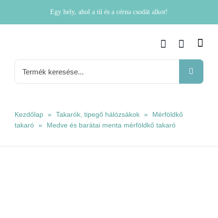
Kihagyás
Egy hely, ahol a tű és a cérna csodát alkot!
Keresés...
Kezdőlap
»
Takarók, tipegő hálózsákok
»
Mérföldkő
takaró
»
Medve és barátai menta mérföldkő takaró