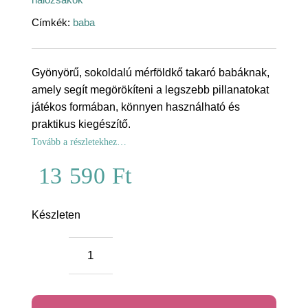
Címkék:
baba
Gyönyörű, sokoldalú mérföldkő takaró babáknak,
amely segít megörökíteni a legszebb pillanatokat
játékos formában, könnyen használható és
praktikus kiegészítő.
Tovább a részletekhez…
13 590
Ft
Készleten
Medve
és
barátai