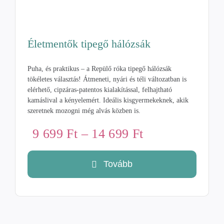
Életmentők tipegő hálózsák
Puha, és praktikus – a Repülő róka tipegő hálózsák
tökéletes választás! Átmeneti, nyári és téli változatban is
elérhető, cipzáras-patentos kialakítással, felhajtható
kamáslival a kényelemért. Ideális kisgyermekeknek, akik
szeretnek mozogni még alvás közben is.
Ártartomány:
9 699
Ft
–
14 699
Ft
9
699 Ft
Tovább
-
14
699 Ft