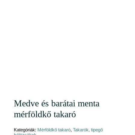
Medve és barátai menta
mérföldkő takaró
Kategóriák:
Mérföldkő takaró
,
Takarók, tipegő
hálózsákok