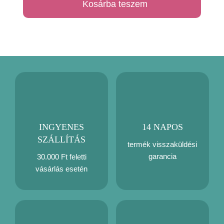
Kosárba teszem
menta
mérföldkő
takaró
mennyiség
INGYENES
14 NAPOS
SZÁLLÍTÁS
termék visszaküldési
garancia
30.000 Ft feletti
vásárlás esetén