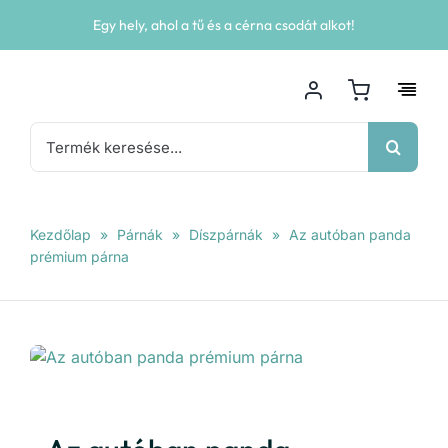
Kihagyás
Egy hely, ahol a tű és a cérna csodát alkot!
Keresés...
Kezdőlap
»
Párnák
»
Díszpárnák
»
Az autóban panda
prémium párna