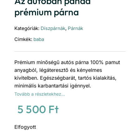
Az autóban panda
prémium párna
Kategóriák:
Díszpárnák
,
Párnák
Címkék:
baba
Prémium minőségű autós párna 100% pamut
anyagból, légáteresztő és kényelmes
kivitelben. Egészségbarát, tartós kialakítás,
minimális karbantartási igénnyel.
Tovább a részletekhez…
5 500
Ft
Elfogyott