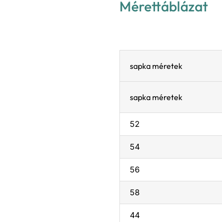
Mérettáblázat
sapka méretek
sapka méretek
52
54
56
58
44