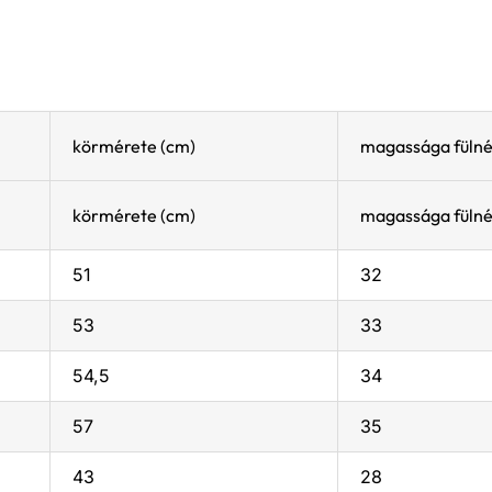
körmérete (cm)
magassága fülné
körmérete (cm)
magassága fülné
51
32
53
33
54,5
34
57
35
43
28