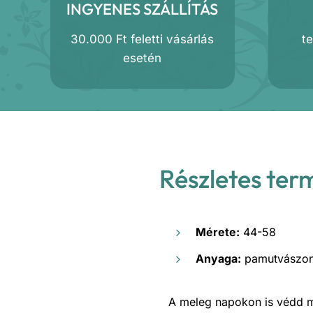
INGYENES SZÁLLÍTÁS
30.000 Ft feletti vásárlás
t
esetén
Részletes ter
Mérete:
44-58
Anyaga:
pamutvászo
A meleg napokon is védd m