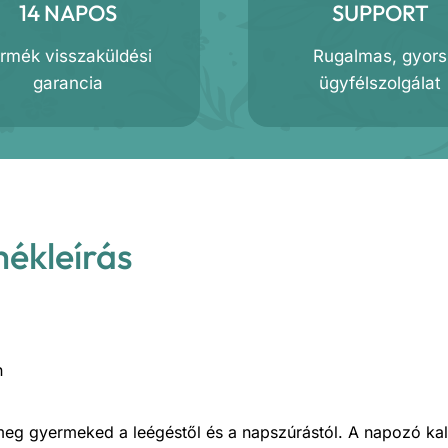
14 NAPOS
SUPPORT
ermék visszaküldési
Rugalmas, gyors
garancia
ügyfélszolgálat
mékleírás
n
eg gyermeked a leégéstől és a napszúrástól. A napozó ka