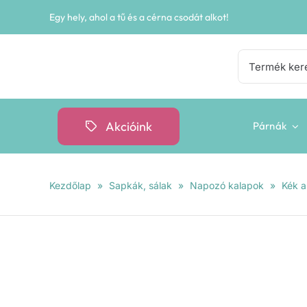
Kihagyás
Egy hely, ahol a tű és a cérna csodát alkot!
Keresés...
Akcióink
Párnák
Kezdőlap
»
Sapkák, sálak
»
Napozó kalapok
»
Kék a