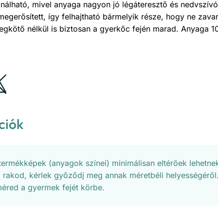
álható, mivel anyaga nagyon jó légáteresztő és nedvszívó
egerősített, így felhajtható bármelyik része, hogy ne zavarj
 megkötő nélkül is biztosan a gyerkőc fején marad. Anyaga
ciók
 termékképek (anyagok színei) minimálisan eltérőek lehetnek
 rakod, kérlek győződj meg annak méretbéli helyességéről
éred a gyermek fejét körbe.