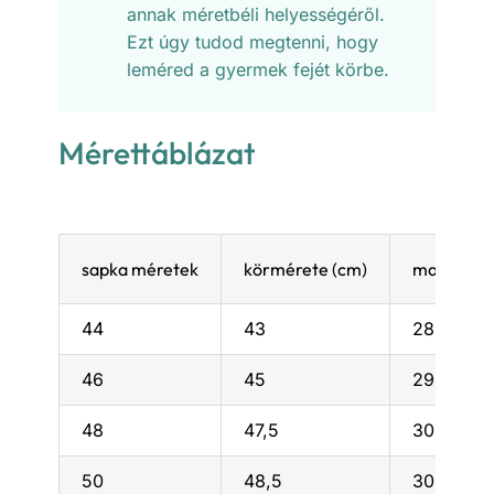
annak méretbéli helyességéről.
Ezt úgy tudod megtenni, hogy
leméred a gyermek fejét körbe.
Mérettáblázat
sapka méretek
körmérete (cm)
magassága
44
43
28
46
45
29
48
47,5
30
50
48,5
30,5