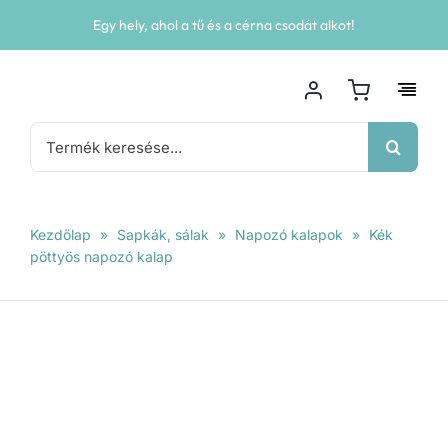
Kihagyás
Egy hely, ahol a tű és a cérna csodát alkot!
Keresés...
Kezdőlap
»
Sapkák, sálak
»
Napozó kalapok
»
Kék
pöttyös napozó kalap