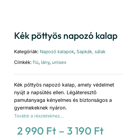
Kék pöttyös napozó kalap
Kategóriák:
Napozó kalapok
,
Sapkák, sálak
Címkék:
fiú
,
lány
,
unisex
Kék pöttyös napozó kalap, amely védelmet
nyújt a napsütés ellen. Légáteresztő
pamutanyaga kényelmes és biztonságos a
gyermekeknek nyáron.
Tovább a részletekhez…
Ártart
2 990
Ft
–
3 190
Ft