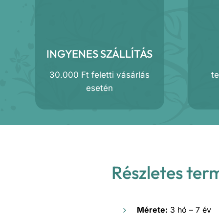
INGYENES SZÁLLÍTÁS
30.000 Ft feletti vásárlás
t
esetén
Részletes ter
Mérete:
3 hó – 7 év