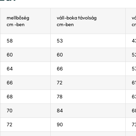
mellbőség
váll-boka távolság
v
cm -ben
cm-ben
c
58
53
4
60
60
5
64
66
5
66
72
6
68
78
6
70
84
6
72
90
7