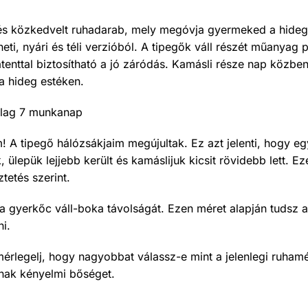
és közkedvelt ruhadarab, mely megóvja gyermeked a hideg 
ti, nyári és téli verzióból. A tipegők váll részét műanyag pa
atenttal biztosítható a jó záródás. Kamásli része nap közben
a hideg estéken.
tólag 7 munkanap
! A tipegő hálózsákjaim megújultak. Ez azt jelenti, hogy eg
k, ülepük lejjebb került és kamáslijuk kicsit rövidebb lett. 
tetés szerint.
 gyerkőc váll-boka távolságát. Ezen méret alapján tudsz a
ni.
rlegelj, hogy nagyobbat válassz-e mint a jelenlegi ruhamé
znak kényelmi bőséget.