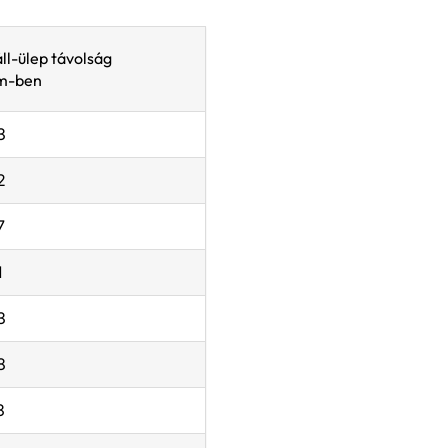
áll-ülep távolság
m-ben
3
2
7
1
3
8
3