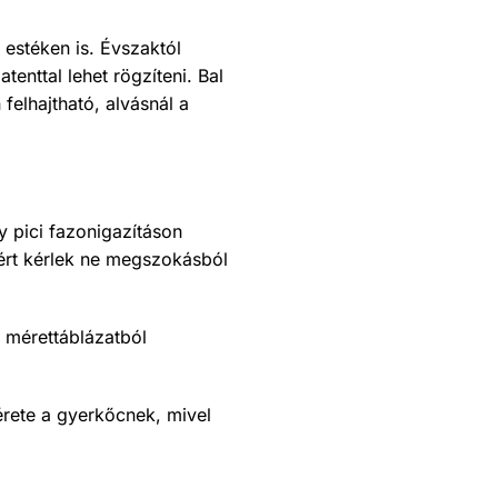
estéken is. Évszaktól
tenttal lehet rögzíteni. Bal
 felhajtható, alvásnál a
y pici fazonigazításon
Ezért kérlek ne megszokásból
 mérettáblázatból
rete a gyerkőcnek, mivel