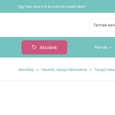
Kihagyás
Egy hely, ahol a tű és a cérna csodát alkot!
Keresés...
Akcióink
Párnák
Kezdőlap
»
Takarók, tipegő hálózsákok
»
Tipegő háló