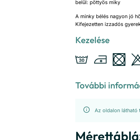
belül: pöttyös miky
A minky bélés nagyon jó hő
Kifejezetten izzadós gyere
Kezelése
További informá
Az oldalon látható
Mérettáblá