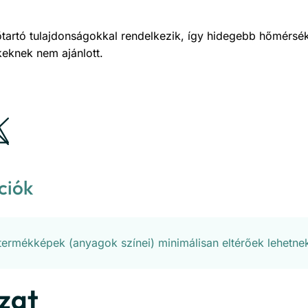
tartó tulajdonságokkal rendelkezik, így hidegebb hőmérsék
keknek nem ajánlott.
ciók
 termékképek (anyagok színei) minimálisan eltérőek lehetne
zat