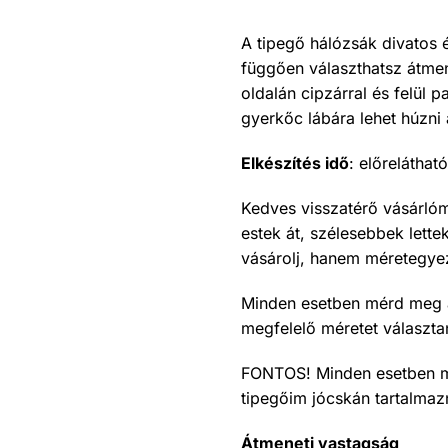
A tipegő hálózsák divatos 
függően választhatsz átmene
oldalán cipzárral és felül p
gyerkőc lábára lehet húzni 
Elkészítés idő
: előrelátha
Kedves visszatérő vásárlóm
estek át, szélesebbek lette
vásárolj, hanem méretegyez
Minden esetben mérd meg a
megfelelő méretet választa
FONTOS! Minden esetben mé
tipegőim jócskán tartalma
Átmeneti vastagság