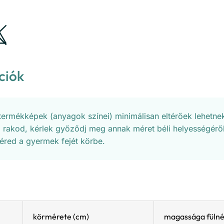
ciók
 termékképek (anyagok színei) minimálisan eltérőek lehetnek
 rakod, kérlek győződj meg annak méret béli helyességéről
éred a gyermek fejét körbe.
körmérete (cm)
magassága fülné