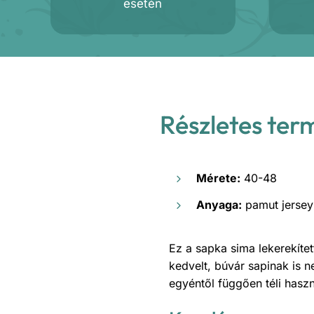
esetén
Részletes ter
Mérete:
40-48
Anyaga:
pamut jersey
Ez a sapka sima lekerekítet
kedvelt, búvár sapinak is n
egyéntől függően téli hasz