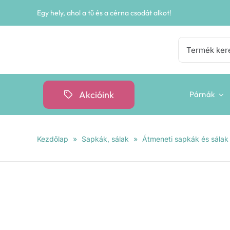
Kihagyás
Egy hely, ahol a tű és a cérna csodát alkot!
Keresés...
Akcióink
Párnák
Kezdőlap
»
Sapkák, sálak
»
Átmeneti sapkák és sálak