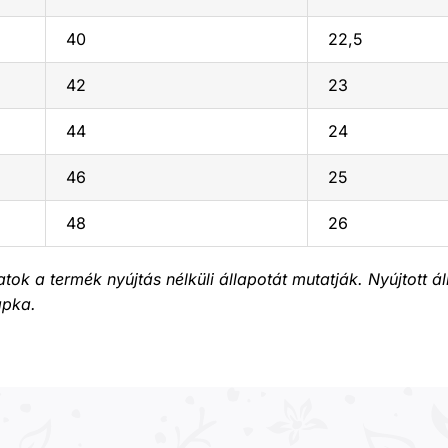
40
22,5
42
23
44
24
46
25
48
26
ok a termék nyújtás nélküli állapotát mutatják. Nyújtott á
apka.