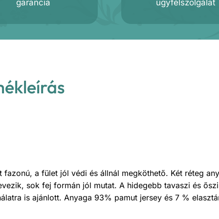
garancia
ügyfélszolgálat
mékleírás
t fazonú, a fület jól védi és állnál megköthető. Két réteg an
evezik, sok fej formán jól mutat. A hidegebb tavaszi és őszi
nálatra is ajánlott. Anyaga 93% pamut jersey és 7 % elasztá