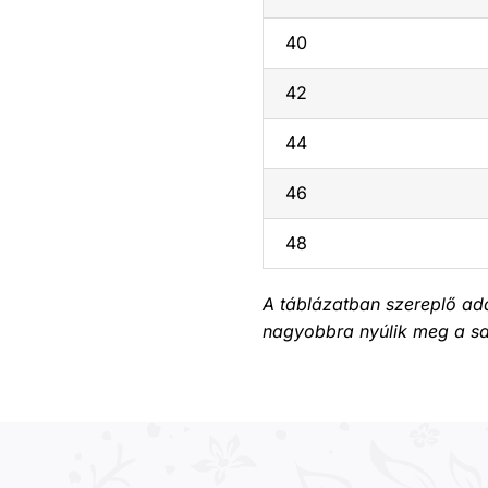
40
42
44
46
48
A táblázatban szereplő adat
nagyobbra nyúlik meg a s