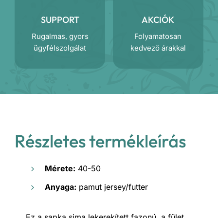
SUPPORT
AKCIÓK
Rugalmas, gyors
Folyamatosan
ügyfélszolgálat
kedvező árakkal
Részletes termékleírás
Mérete:
40-50
Anyaga:
pamut jersey/futter
Ez a sapka sima lekerekített fazonú, a fület