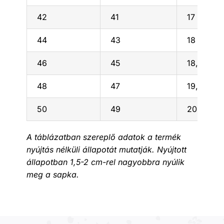
42
41
17
44
43
18
46
45
18,5
48
47
19,5
50
49
20,5
A táblázatban szereplő adatok a termék
nyújtás nélküli állapotát mutatják. Nyújtott
állapotban 1,5-2 cm-rel nagyobbra nyúlik
meg a sapka.