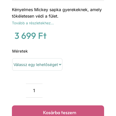
Kényelmes Mickey sapka gyerekeknek, amely
tökéletesen védi a fület.
Tovább a részletekhez…
3 699
Ft
Méretek
Mickey
sapka
mennyiség
Kosárba teszem