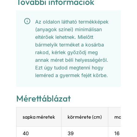
További információk
Az oldalon látható termékképek
(anyagok színei) minimálisan
eltérőek lehetnek. Mielőtt
bármelyik terméket a kosárba
rakod, kérlek győződj meg
annak méret béli helyességéről.
Ezt úgy tudod megtenni hogy
leméred a gyermek fejét körbe.
Mérettáblázat
sapka méretek
körmérete (cm)
magassága
40
39
16