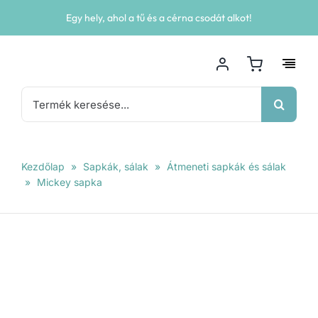
Kihagyás
Egy hely, ahol a tű és a cérna csodát alkot!
Keresés...
Kezdőlap
»
Sapkák, sálak
»
Átmeneti sapkák és sálak
»
Mickey sapka