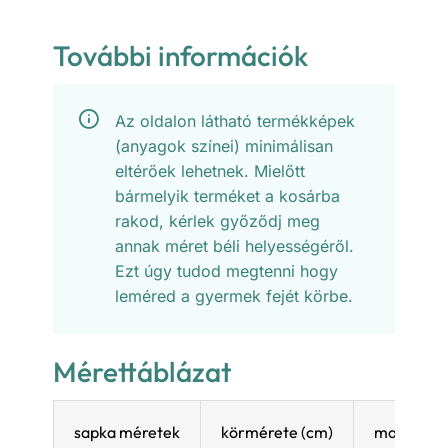
További információk
Az oldalon látható termékképek
(anyagok színei) minimálisan
eltérőek lehetnek. Mielőtt
bármelyik terméket a kosárba
rakod, kérlek győződj meg
annak méret béli helyességéről.
Ezt úgy tudod megtenni hogy
leméred a gyermek fejét körbe.
Mérettáblázat
sapka méretek
körmérete (cm)
magassága