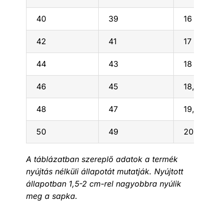
40
39
16
42
41
17
44
43
18
46
45
18,5
48
47
19,5
50
49
20,5
A táblázatban szereplő adatok a termék
nyújtás nélküli állapotát mutatják. Nyújtott
állapotban 1,5-2 cm-rel nagyobbra nyúlik
meg a sapka.