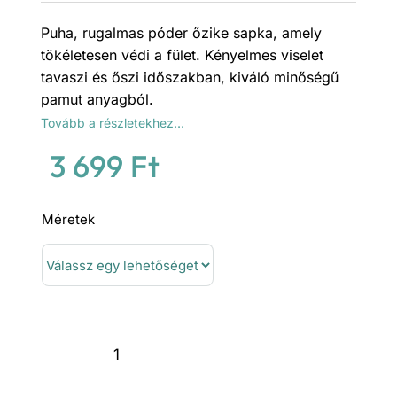
Puha, rugalmas póder őzike sapka, amely
tökéletesen védi a fület. Kényelmes viselet
tavaszi és őszi időszakban, kiváló minőségű
pamut anyagból.
Tovább a részletekhez…
3 699
Ft
Méretek
Púder
őzike