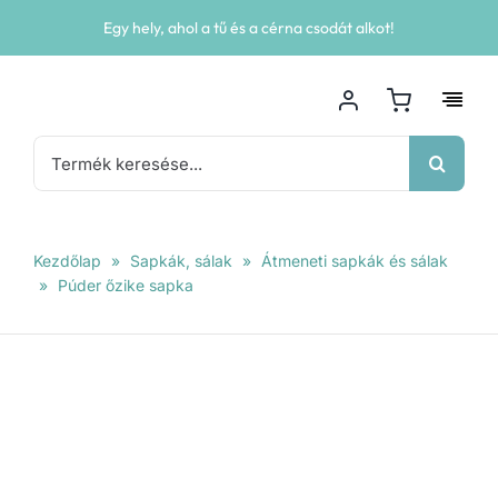
Kihagyás
Egy hely, ahol a tű és a cérna csodát alkot!
Keresés...
Kezdőlap
»
Sapkák, sálak
»
Átmeneti sapkák és sálak
»
Púder őzike sapka