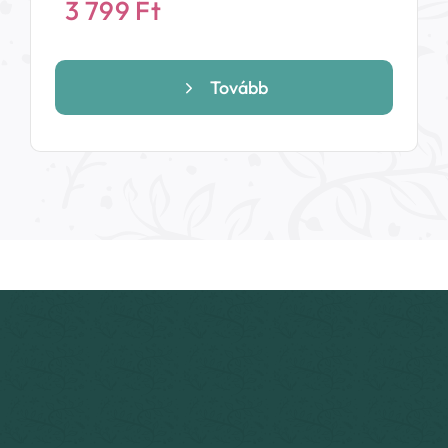
3 799
Ft
Tovább