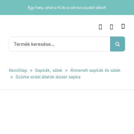
Kihagyás
Egy hely, ahol a tű és a cérna csodát alkot!
Keresés...
Kezdőlap
»
Sapkák, sálak
»
Átmeneti sapkák és sálak
»
Szürke erdei állatok lezser sapka