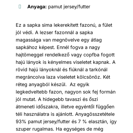
Anyaga:
pamut jersey/futter
Ez a sapka sima lekerekített fazonú, a fület
jól védi. A lezser fazonnál a sapka
magassága van megnövelve egy átlag
sapkához képest. Ennél fogva a nagy
hajtömeggel rendelkező vagy copfba fogott
hajú lányok is kényelmes viseletet kapnak. A
rövid hajú lányoknál és fiúknál a tarkónál
megráncolva laza viseletet kölcsönöz. Két
réteg anyagból készül. Az egyik
legkedveltebb fazon, nagyon sok fej formán
jól mutat. A hidegebb tavaszi és őszi
átmeneti időszakra, illetve egyéntől függően
téli használatra is ajánlott. Anyagösszetétele
93% pamut jersey/futter és 7 % elasztán, így
szuper rugalmas. Ha egységes de még