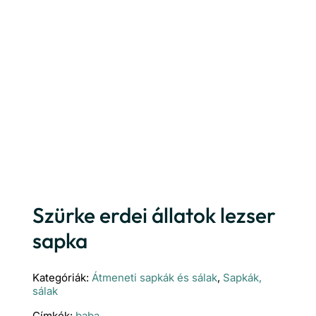
Szürke erdei állatok lezser
sapka
Kategóriák:
Átmeneti sapkák és sálak
,
Sapkák,
sálak
Címkék:
baba