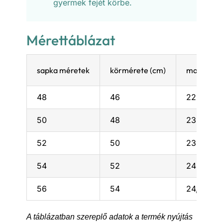
gyermek fejét körbe.
Mérettáblázat
sapka méretek
körmérete (cm)
magassága
48
46
22,5
50
48
23
52
50
23,5
54
52
24
56
54
24,5
A táblázatban szereplő adatok a termék nyújtás