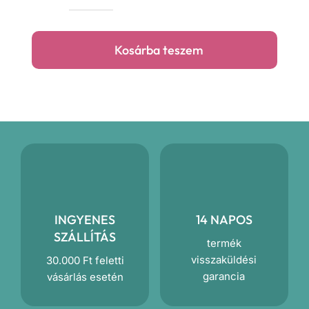
erdei
állatok
Kosárba teszem
lezser
sapka
mennyiség
INGYENES
14 NAPOS
SZÁLLÍTÁS
termék
visszaküldési
30.000 Ft feletti
garancia
vásárlás esetén