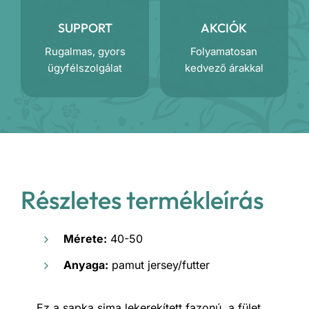
SUPPORT
AKCIÓK
Rugalmas, gyors
Folyamatosan
ügyfélszolgálat
kedvező árakkal
Részletes termékleírás
Mérete:
40-50
Anyaga:
pamut jersey/futter
Ez a sapka sima lekerekített fazonú, a fület