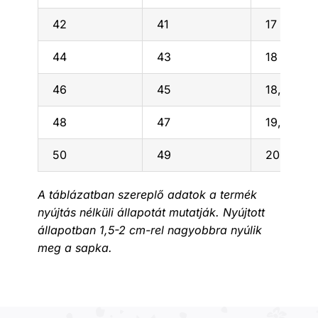
42
41
17
44
43
18
46
45
18,5
48
47
19,5
50
49
20,5
A táblázatban szereplő adatok a termék
nyújtás nélküli állapotát mutatják. Nyújtott
állapotban 1,5-2 cm-rel nagyobbra nyúlik
meg a sapka.