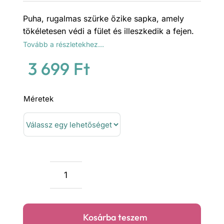
Puha, rugalmas szürke őzike sapka, amely
tökéletesen védi a fület és illeszkedik a fejen.
Tovább a részletekhez…
3 699
Ft
Méretek
Szürke
őzike
sapka
Kosárba teszem
mennyiség