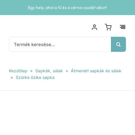
Kihagyás
Egy hely, ahol a tű és a cérna csodát alkot!
Keresés...
Kezdőlap
»
Sapkák, sálak
»
Átmeneti sapkák és sálak
»
Szürke őzike sapka