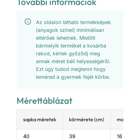
További információk
Az oldalon látható termékképek
(anyagok színei) minimálisan
eltérőek lehetnek. Mielőtt
bármelyik terméket a kosárba
rakod, kérlek győződj meg
annak méret béli helyességéről.
Ezt úgy tudod megtenni hogy
leméred a gyermek fejét körbe.
Mérettáblázat
sapka méretek
körmérete (cm)
magassága
40
39
16